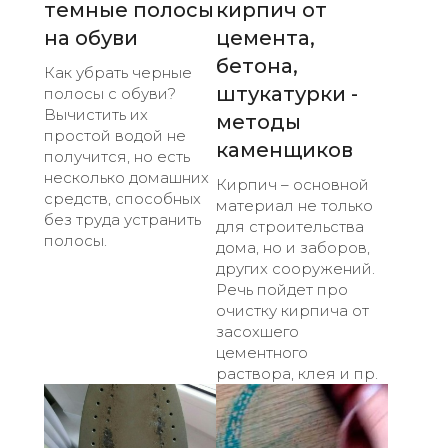
темные полосы
кирпич от
на обуви
цемента,
бетона,
Как убрать черные
штукатурки -
полосы с обуви?
Вычистить их
методы
простой водой не
каменщиков
получится, но есть
несколько домашних
Кирпич – основной
средств, способных
материал не только
без труда устранить
для строительства
полосы.
дома, но и заборов,
других сооружений.
Речь пойдет про
очистку кирпича от
засохшего
цементного
раствора, клея и пр.