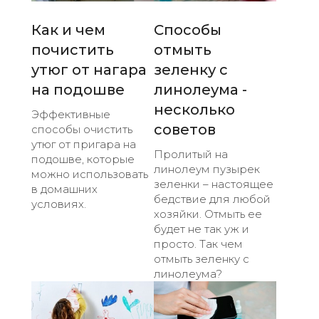
Как и чем
Способы
почистить
отмыть
утюг от нагара
зеленку с
на подошве
линолеума -
несколько
Эффективные
советов
способы очистить
утюг от пригара на
Пролитый на
подошве, которые
линолеум пузырек
можно использовать
зеленки – настоящее
в домашних
бедствие для любой
условиях.
хозяйки. Отмыть ее
будет не так уж и
просто. Так чем
отмыть зеленку с
линолеума?