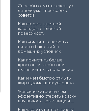
Способы отмыть зеленку с 
линолеума - несколько 
советов
Как стереть цветной 
карандаш с плоской 
поверхности
Как очистить телефон от 
пятен и бактерий в 
домашних условиях
Как почистить белые 
кроссовки, чтобы они 
выглядели как новенькие
Как и чем быстро отмыть 
жир в домашних условиях
Женские хитрости чем 
эффективно стереть краску 
для волос с кожи лица и 
головы
Как удалить пятно с кузова 