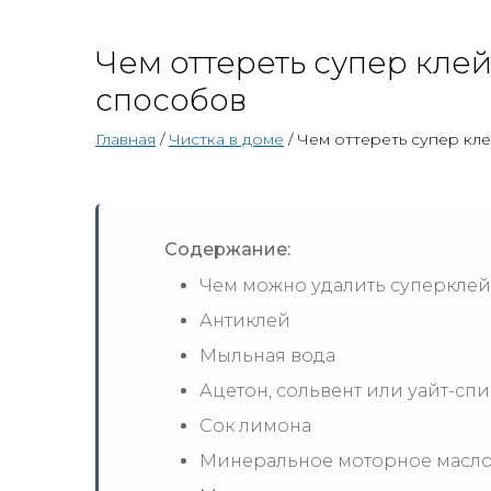
Чем оттереть супер клей
способов
Главная
/
Чистка в доме
/ Чем оттереть супер кл
Содержание:
Чем можно удалить суперклей
Антиклей
Мыльная вода
Ацетон, сольвент или уайт-сп
Сок лимона
Минеральное моторное масл