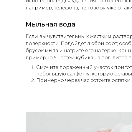
использовать для удаления засохшего кл
например, телефона, не говоря уже о таки
Мыльная вода
Если вы чувствительны к жестким раство
поверхности. Подойдет любой сорт; особе
брусок мыла и натрите его на терке. Кон
примерно 5 частей кубика на пол-литра в
Смочите пораженный участок пригот
небольшую салфетку, которую оставьт
Примерно через час сотрите остатки