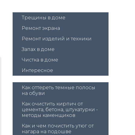
Трещины в доме
Ремонт экрана
Ремонт изделий и техники
Запах в доме
Чистка в доме
Интересное
Как оттереть темные полосы 
на обуви
Как очистить кирпич от 
цемента, бетона, штукатурки - 
методы каменщиков
Как и чем почистить утюг от 
нагара на подошве