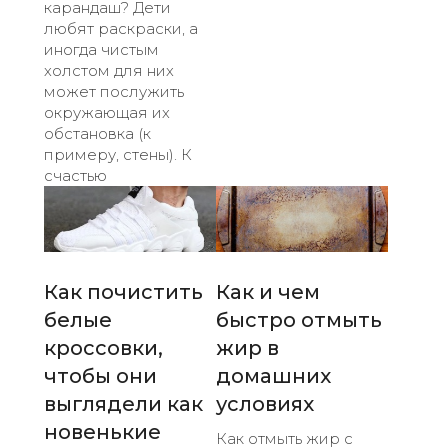
карандаш? Дети
любят раскраски, а
иногда чистым
холстом для них
может послужить
окружающая их
обстановка (к
примеру, стены). К
счастью
Как почистить
Как и чем
белые
быстро отмыть
кроссовки,
жир в
чтобы они
домашних
выглядели как
условиях
новенькие
Как отмыть жир с