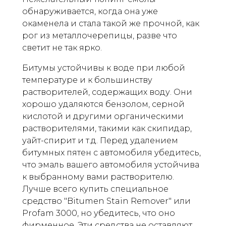
обнаруживается, когда она уже
окаменела и стала такой же прочной, как
рог из металлочерепицы, разве что
светит не так ярко.
Битумы устойчивы к воде при любой
температуре и к большинству
растворителей, содержащих воду. Они
хорошо удаляются бензолом, серной
кислотой и другими органическими
растворителями, такими как скипидар,
уайт-спирит и т.д. Перед удалением
битумных пятен с автомобиля убедитесь,
что эмаль вашего автомобиля устойчива
к выбранному вами растворителю.
Лучше всего купить специальное
средство "Bitumen Stain Remover" или
Profam 3000, но убедитесь, что оно
фирменное. Эти средства не оставляют