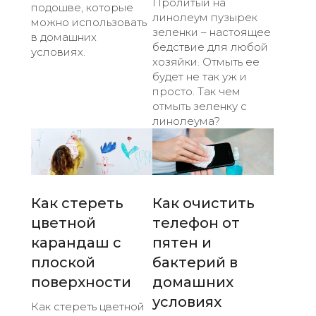
Пролитый на
подошве, которые
линолеум пузырек
можно использовать
зеленки – настоящее
в домашних
бедствие для любой
условиях.
хозяйки. Отмыть ее
будет не так уж и
просто. Так чем
отмыть зеленку с
линолеума?
Как стереть
Как очистить
цветной
телефон от
карандаш с
пятен и
плоской
бактерий в
поверхности
домашних
условиях
Как стереть цветной