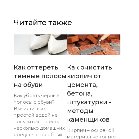
Читайте также
Как оттереть
Как очистить
темные полосы
кирпич от
на обуви
цемента,
бетона,
Как убрать черные
штукатурки -
полосы с обуви?
Вычистить их
методы
простой водой не
каменщиков
получится, но есть
несколько домашних
Кирпич – основной
средств, способных
материал не только