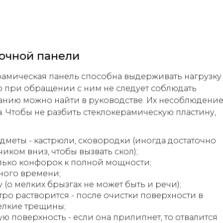
рочной панели
рамическая панель способна выдерживать нагрузку
 что при обращении с ним не следует соблюдать
анию можно найти в руководстве. Их несоблюдени
 Чтобы не разбить стеклокерамическую пластину,
дметы - кастрюли, сковородки (иногда достаточно
ком вниз, чтобы вызвать скол);
ько конфорок к полной мощности;
ного времени;
(о мелких брызгах не может быть и речи);
тро растворится - после очистки поверхности в
елкие трещины;
ю поверхность - если она прилипнет, то отвалится