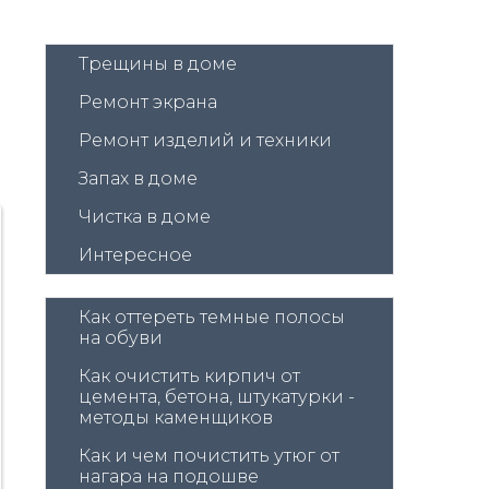
Трещины в доме
Ремонт экрана
Ремонт изделий и техники
Запах в доме
Чистка в доме
Интересное
Как оттереть темные полосы 
на обуви
Как очистить кирпич от 
цемента, бетона, штукатурки - 
методы каменщиков
Как и чем почистить утюг от 
нагара на подошве