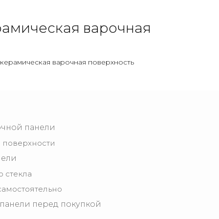
рамическая варочная
окерамическая варочная поверхность
очной панели
й поверхности
нели
 стекла
самостоятельно
 панели перед покупкой