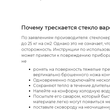
Почему трескается стекло ва
По заявлениям производителя: стеклоке
до 25 кг на см2. Однако это не означает,
осторожность. Инструкции по использов
может привести к повреждению прибора.
не
ронять на поверхность тяжелые пре
вертикально брошенного ножа кончи
Одновременно подключайте нескол
Сохраняют тепло в течение длитель
Налейте на конфорку холодную воду 
Посыпьте его сахаром, который быс
материале легко могут появиться м
поставьте сковороду на неочищенну