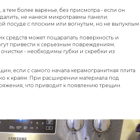
а тем более варенье, без присмотра - если он
удалить, не нанеся микротравмы панели;
 посуде с плоским или вогнутым, но не выпуклым
х средств может поцарапать поверхность и
гут привести к серьезным повреждениям;
очистки - необходимы губки и скребки из
щин, если с самого начала керамогранитная плита
ко к краям. При расширении материала под
ряжения, что приводит к появлению трещин.