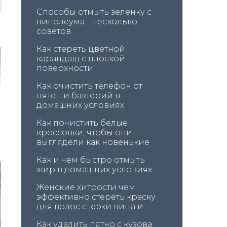
Способы отмыть зеленку с 
линолеума - несколько 
советов
Как стереть цветной 
карандаш с плоской 
поверхности
Как очистить телефон от 
пятен и бактерий в 
домашних условиях
Как почистить белые 
кроссовки, чтобы они 
выглядели как новенькие
Как и чем быстро отмыть 
жир в домашних условиях
Женские хитрости чем 
эффективно стереть краску 
для волос с кожи лица и 
головы
Как удалить пятно с кузова 