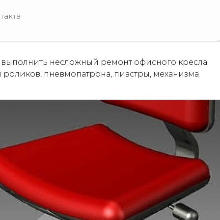
такта
о выполнить несложный ремонт офисного кресла
 роликов, пневмопатрона, пиастры, механизма