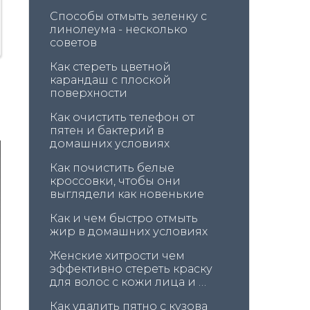
Способы отмыть зеленку с 
линолеума - несколько 
советов
Как стереть цветной 
карандаш с плоской 
поверхности
Как очистить телефон от 
пятен и бактерий в 
домашних условиях
Как почистить белые 
кроссовки, чтобы они 
выглядели как новенькие
Как и чем быстро отмыть 
жир в домашних условиях
Женские хитрости чем 
эффективно стереть краску 
для волос с кожи лица и 
головы
Как удалить пятно с кузова 