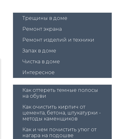
Трещины в доме
Ремонт экрана
Ремонт изделий и техники
Запах в доме
Чистка в доме
Интересное
Как оттереть темные полосы 
на обуви
Как очистить кирпич от 
цемента, бетона, штукатурки - 
методы каменщиков
Как и чем почистить утюг от 
нагара на подошве