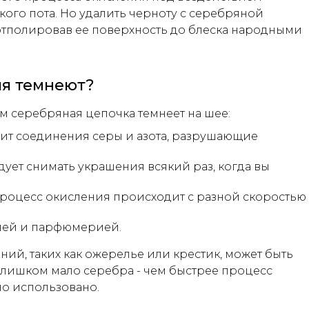
кого пота. Но удалить черноту с серебряной
отполировав ее поверхность до блеска народными
я темнеют?
м серебряная цепочка темнеет на шее:
жит соединения серы и азота, разрушающие
едует снимать украшения всякий раз, когда вы
процесс окисления происходит с разной скоростью
мией и парфюмерией.
й, таких как ожерелье или крестик, может быть
слишком мало серебра - чем быстрее процесс
ло использовано.