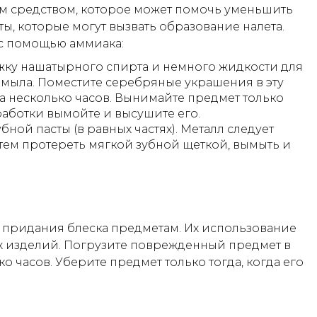
 средством, которое может помочь уменьшить
ы, которые могут вызвать образование налета.
 с помощью аммиака:
ожку нашатырного спирта и немного жидкости для
мыла. Поместите серебряные украшения в эту
на несколько часов. Вынимайте предмет только
бработки вымойте и высушите его.
ной пасты (в равных частях). Металл следует
затем протереть мягкой зубной щеткой, вымыть и
я придания блеска предметам. Их использование
х изделий. Погрузите поврежденный предмет в
ко часов. Уберите предмет только тогда, когда его