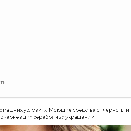
еты
 домашних условиях. Моющие средства от черноты и
 почерневших серебряных украшений