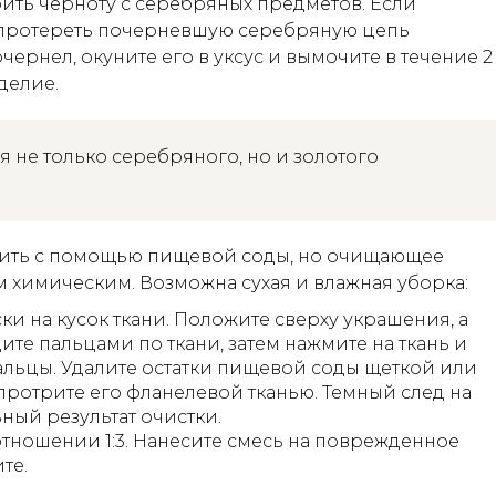
ить черноту с серебряных предметов. Если
 протереть почерневшую серебряную цепь
чернел, окуните его в уксус и вымочите в течение 2
делие.
я не только серебряного, но и золотого
учить с помощью пищевой соды, но очищающее
м химическим. Возможна сухая и влажная уборка:
и на кусок ткани. Положите сверху украшения, а
ите пальцами по ткани, затем нажмите на ткань и
пальцы. Удалите остатки пищевой соды щеткой или
 протрите его фланелевой тканью. Темный след на
ный результат очистки.
тношении 1:3. Нанесите смесь на поврежденное
те.