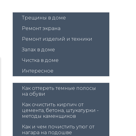
Трещины в доме
Ремонт экрана
Ремонт изделий и техники
Запах в доме
Чистка в доме
Интересное
Как оттереть темные полосы 
на обуви
Как очистить кирпич от 
цемента, бетона, штукатурки - 
методы каменщиков
Как и чем почистить утюг от 
нагара на подошве