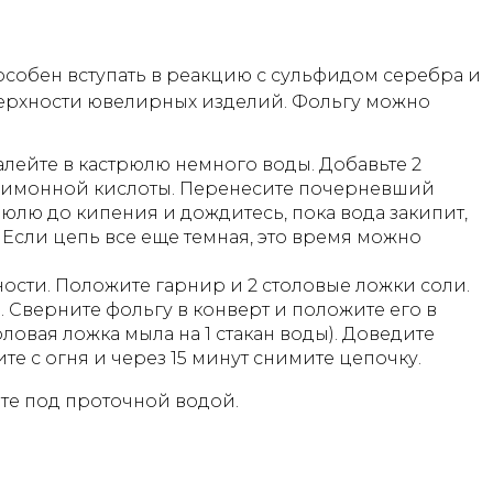
собен вступать в реакцию с сульфидом серебра и
верхности ювелирных изделий. Фольгу можно
лейте в кастрюлю немного воды. Добавьте 2
лимонной кислоты. Перенесите почерневший
юлю до кипения и дождитесь, пока вода закипит,
. Если цепь все еще темная, это время можно
ости. Положите гарнир и 2 столовые ложки соли.
 Сверните фольгу в конверт и положите его в
ловая ложка мыла на 1 стакан воды). Доведите
е с огня и через 15 минут снимите цепочку.
йте под проточной водой.