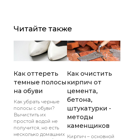
Читайте также
Как оттереть
Как очистить
темные полосы
кирпич от
на обуви
цемента,
бетона,
Как убрать черные
штукатурки -
полосы с обуви?
Вычистить их
методы
простой водой не
каменщиков
получится, но есть
несколько домашних
Кирпич – основной