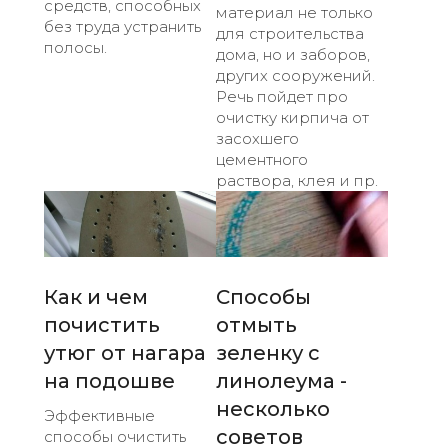
средств, способных
материал не только
без труда устранить
для строительства
полосы.
дома, но и заборов,
других сооружений.
Речь пойдет про
очистку кирпича от
засохшего
цементного
раствора, клея и пр.
Как и чем
Способы
почистить
отмыть
утюг от нагара
зеленку с
на подошве
линолеума -
несколько
Эффективные
советов
способы очистить