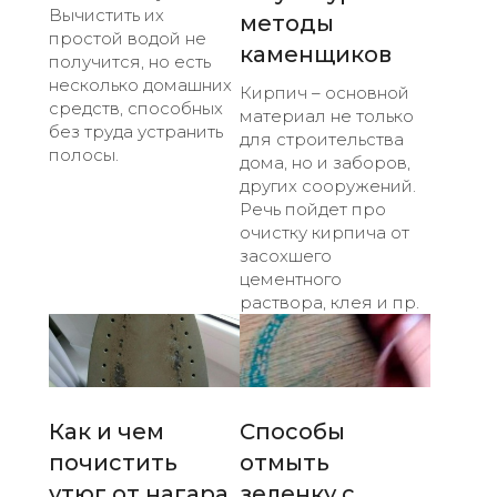
Вычистить их
методы
простой водой не
каменщиков
получится, но есть
несколько домашних
Кирпич – основной
средств, способных
материал не только
без труда устранить
для строительства
полосы.
дома, но и заборов,
других сооружений.
Речь пойдет про
очистку кирпича от
засохшего
цементного
раствора, клея и пр.
Как и чем
Способы
почистить
отмыть
утюг от нагара
зеленку с