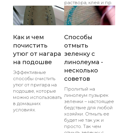
раствора, клея и пр.
Как и чем
Способы
почистить
отмыть
утюг от нагара
зеленку с
на подошве
линолеума -
несколько
Эффективные
советов
способы очистить
утюг от пригара на
Пролитый на
подошве, которые
линолеум пузырек
можно использовать
зеленки – настоящее
в домашних
бедствие для любой
условиях.
хозяйки. Отмыть ее
будет не так уж и
просто. Так чем
отмыть зеленку с