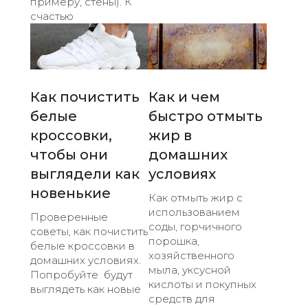
примеру, стены). К
счастью
Как почистить
Как и чем
белые
быстро отмыть
кроссовки,
жир в
чтобы они
домашних
выглядели как
условиях
новенькие
Как отмыть жир с
использованием
Проверенные
соды, горчичного
советы, как почистить
порошка,
белые кроссовки в
хозяйственного
домашних условиях.
мыла, уксусной
Попробуйте будут
кислоты и покупных
выглядеть как новые
средств для