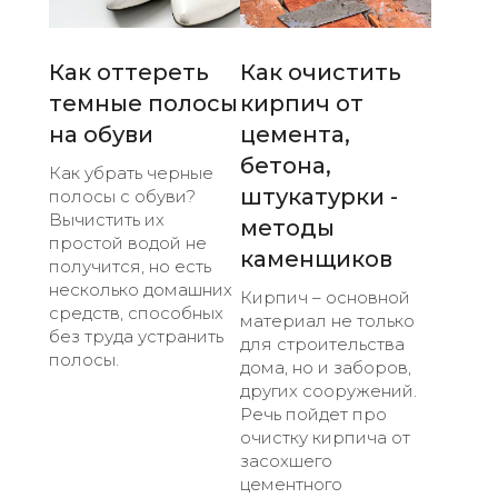
Как оттереть
Как очистить
темные полосы
кирпич от
на обуви
цемента,
бетона,
Как убрать черные
штукатурки -
полосы с обуви?
Вычистить их
методы
простой водой не
каменщиков
получится, но есть
несколько домашних
Кирпич – основной
средств, способных
материал не только
без труда устранить
для строительства
полосы.
дома, но и заборов,
других сооружений.
Речь пойдет про
очистку кирпича от
засохшего
цементного