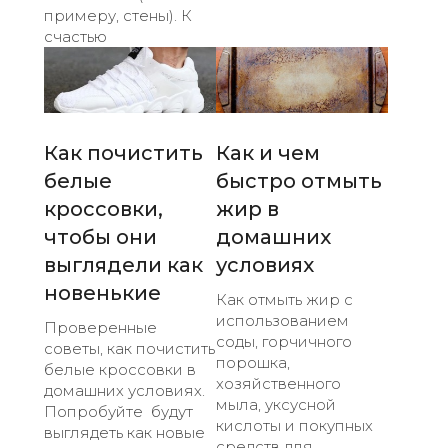
примеру, стены). К
счастью
Как почистить
Как и чем
белые
быстро отмыть
кроссовки,
жир в
чтобы они
домашних
выглядели как
условиях
новенькие
Как отмыть жир с
использованием
Проверенные
соды, горчичного
советы, как почистить
порошка,
белые кроссовки в
хозяйственного
домашних условиях.
мыла, уксусной
Попробуйте будут
кислоты и покупных
выглядеть как новые
средств для