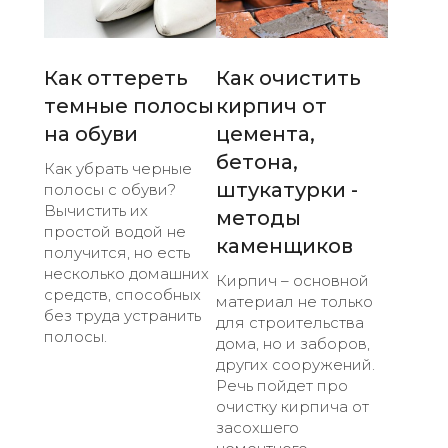
Как оттереть
Как очистить
темные полосы
кирпич от
на обуви
цемента,
бетона,
Как убрать черные
штукатурки -
полосы с обуви?
Вычистить их
методы
простой водой не
каменщиков
получится, но есть
несколько домашних
Кирпич – основной
средств, способных
материал не только
без труда устранить
для строительства
полосы.
дома, но и заборов,
других сооружений.
Речь пойдет про
очистку кирпича от
засохшего