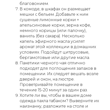
благовонием.
В комоде, в шкафах он размещает
мешки с бельем. Добавьте к ним
сушеные лимонные корки +
апельсиновые корки, зерна кофе,
немного корицы (или палочку),
ваниль (без сахара). Несколько
капель эфирного масла усилят
аромат этой коллекции в домашних
условиях. Подойдут цитрусовые,
бергамотовые или другие масла.
Пакетики черного чая отлично
подходят для поглощения запахов в
помещении. Их следует вешать возле
дверей и окон, на люстре.
Проветривайте помещение в
течение 15-20 минут за один раз.
Хотите ли вы, чтобы в вашем доме
одежда пахла табаком? Выверните их
наизнанку, разложите на столе и