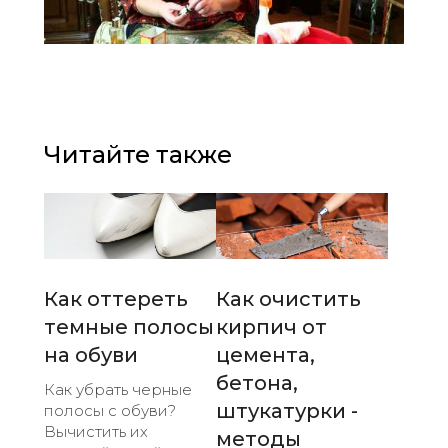
Читайте также
Как оттереть
Как очистить
темные полосы
кирпич от
на обуви
цемента,
бетона,
Как убрать черные
штукатурки -
полосы с обуви?
Вычистить их
методы