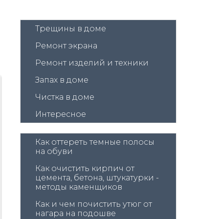
Трещины в доме
Ремонт экрана
Ремонт изделий и техники
Запах в доме
Чистка в доме
Интересное
Как оттереть темные полосы 
на обуви
Как очистить кирпич от 
цемента, бетона, штукатурки - 
методы каменщиков
Как и чем почистить утюг от 
нагара на подошве