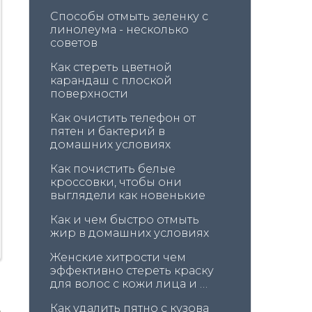
Способы отмыть зеленку с 
линолеума - несколько 
советов
Как стереть цветной 
карандаш с плоской 
поверхности
Как очистить телефон от 
пятен и бактерий в 
домашних условиях
Как почистить белые 
кроссовки, чтобы они 
выглядели как новенькие
Как и чем быстро отмыть 
жир в домашних условиях
Женские хитрости чем 
эффективно стереть краску 
для волос с кожи лица и 
головы
Как удалить пятно с кузова 