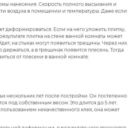
рмы нанесения. Скорость полного высыхания и
сти воздуха в помещении и температуры. Даже если
т деформироваться. Если на него уложить плитку,
результате плитка на стене ванной комнаты может
йдет, на стыках могут появиться трещины. Через них
о держаться, а в трещинах появится плесень. Тогда
виться от плесени в ванной комнате.
ых нескольких лет после постройки. Он постепенно
я под собственным весом. Это длится до 5 лет.
использованием некачественного клея, она может
ительной деформации, в результате чего трескается