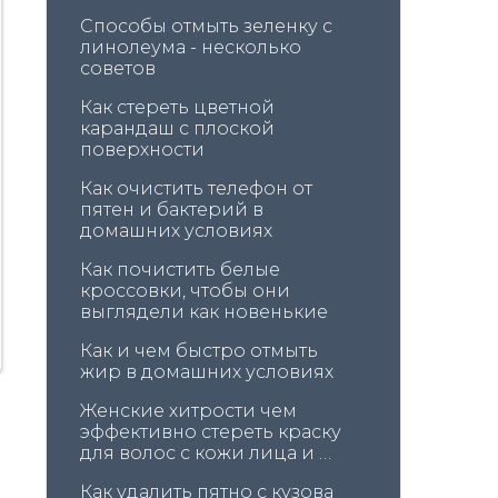
Способы отмыть зеленку с 
линолеума - несколько 
советов
Как стереть цветной 
карандаш с плоской 
поверхности
Как очистить телефон от 
пятен и бактерий в 
домашних условиях
Как почистить белые 
кроссовки, чтобы они 
выглядели как новенькие
Как и чем быстро отмыть 
жир в домашних условиях
Женские хитрости чем 
эффективно стереть краску 
для волос с кожи лица и 
головы
Как удалить пятно с кузова 