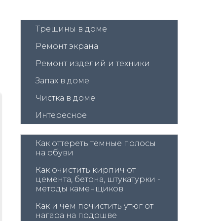
Трещины в доме
Ремонт экрана
Ремонт изделий и техники
Запах в доме
Чистка в доме
Интересное
Как оттереть темные полосы 
на обуви
Как очистить кирпич от 
цемента, бетона, штукатурки - 
методы каменщиков
Как и чем почистить утюг от 
нагара на подошве