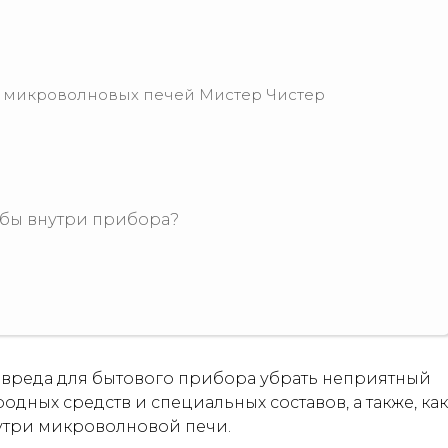
и микроволновых печей Мистер Чистер
ыбы внутри прибора?
ез вреда для бытового прибора убрать неприятный
дных средств и специальных составов, а также, как
утри микроволновой печи.