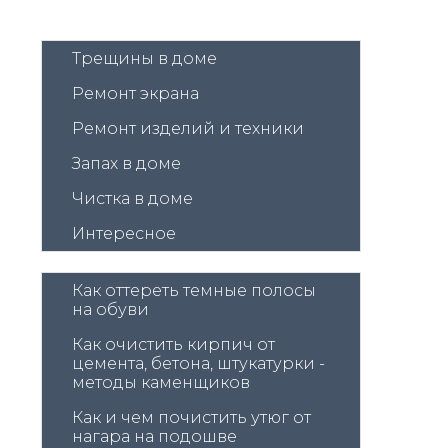
Трещины в доме
Ремонт экрана
Ремонт изделий и техники
Запах в доме
Чистка в доме
Интересное
Как оттереть темные полосы 
на обуви
Как очистить кирпич от 
цемента, бетона, штукатурки - 
методы каменщиков
Как и чем почистить утюг от 
нагара на подошве