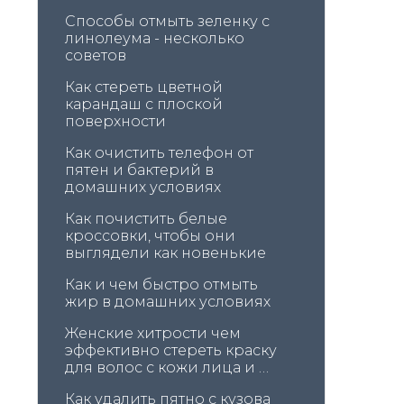
Способы отмыть зеленку с 
линолеума - несколько 
советов
Как стереть цветной 
карандаш с плоской 
поверхности
Как очистить телефон от 
пятен и бактерий в 
домашних условиях
Как почистить белые 
кроссовки, чтобы они 
выглядели как новенькие
Как и чем быстро отмыть 
жир в домашних условиях
Женские хитрости чем 
эффективно стереть краску 
для волос с кожи лица и 
головы
Как удалить пятно с кузова 