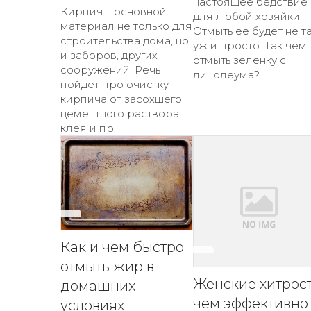
настоящее бедствие
Кирпич – основной
для любой хозяйки.
материал не только для
Отмыть ее будет не т
строительства дома, но
уж и просто. Так чем
и заборов, других
отмыть зеленку с
сооружений. Речь
линолеума?
пойдет про очистку
кирпича от засохшего
цементного раствора,
клея и пр.
Как и чем быстро
отмыть жир в
Женские хитрос
домашних
чем эффективно
условиях