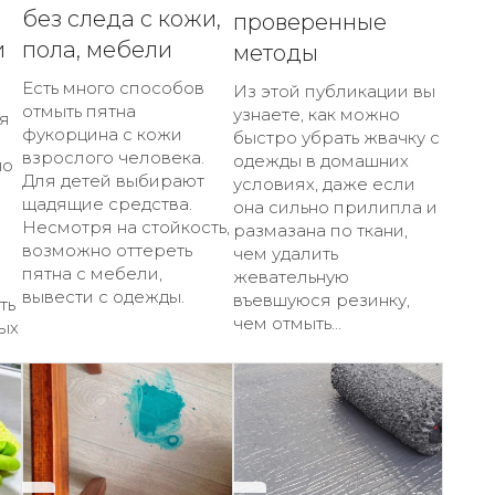
без следа с кожи,
проверенные
и
пола, мебели
методы
Есть много способов
Из этой публикации вы
отмыть пятна
узнаете, как можно
я
фукорцина с кожи
быстро убрать жвачку с
взрослого человека.
одежды в домашних
но
Для детей выбирают
условиях, даже если
щадящие средства.
она сильно прилипла и
Несмотря на стойкость,
размазана по ткани,
возможно оттереть
чем удалить
пятна с мебели,
жевательную
вывести с одежды.
въевшуюся резинку,
ть
чем отмыть...
ых