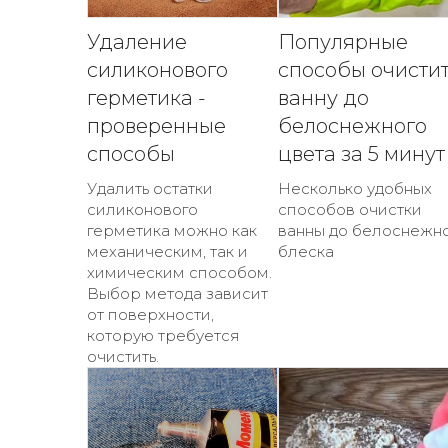
Удаление
Популярные
силиконового
способы очисти
герметика -
ванну до
проверенные
белоснежного
способы
цвета за 5 минут
Удалить остатки
Несколько удобных
силиконового
способов очистки
герметика можно как
ванны до белоснежн
механическим, так и
блеска
химическим способом.
Выбор метода зависит
от поверхности,
которую требуется
очистить.