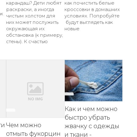
карандаш? Дети любят
как почистить белые
раскраски, а иногда
кроссовки в домашних
ак
чистым холстом для
условиях. Попробуйте
них может послужить
будут выглядеть как
окружающая их
новые
обстановка (к примеру,
стены). К счастью
Как и чем можно
быстро убрать
ти
Чем можно
жвачку с одежды
отмыть фукорцин
и ткани -