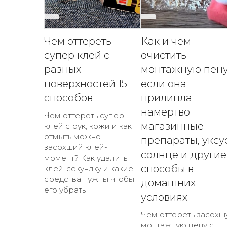
Чем оттереть
Как и чем
супер клей с
очистить
разных
монтажную пену
поверхностей 15
если она
способов
прилипла
намертво
Чем оттереть супер
магазинные
клей с рук, кожи и как
отмыть можно
препараты, уксус
засохший клей-
солнце и другие
момент? Как удалить
способы в
клей-секундку и какие
средства нужны чтобы
домашних
его убрать
условиях
Чем оттереть засохш
монтажную пену с