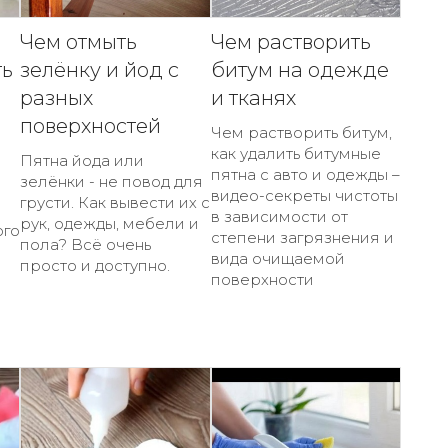
Чем отмыть
Чем растворить
ть
зелёнку и йод с
битум на одежде
разных
и тканях
поверхностей
Чем растворить битум,
как удалить битумные
Пятна йода или
пятна с авто и одежды –
зелёнки - не повод для
видео-секреты чистоты
грусти. Как вывести их с
в зависимости от
рук, одежды, мебели и
ого
степени загрязнения и
пола? Всё очень
вида очищаемой
просто и доступно.
поверхности